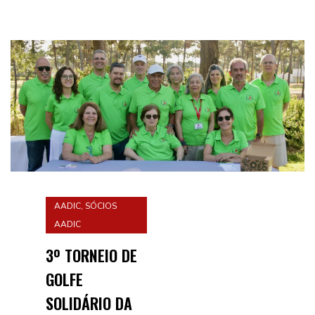
Hospital de Faro,
so...
AADIC
,
SÓCIOS
AADIC
3º TORNEIO DE
GOLFE
SOLIDÁRIO DA