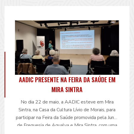
Cardíaca. A Dra. …
Continue reading
AADIC PRESENTE NA FEIRA DA SAÚDE EM
MIRA SINTRA
No dia 22 de maio, a AADIC esteve em Mira
Sintra, na Casa da Cultura Lívio de Morais, para
participar na Feira da Saúde promovida pela Junta
de Freguesia de Agualva e Mira Sintra, com uma
ação de sensibilização dedicada à Insuficiência