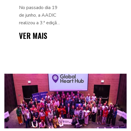
AADIC VOLTA A
No passado dia 19
SER UM
de junho, a AADIC
realizou a 3.ª edição
SUCESSO
do seu Torneio de
VER MAIS
Golfe Solidário,
como habitualmente
no Campo de Golfe
PGA Aroeira Nº1....