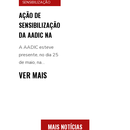
SENSIBILIZAÇÃO
AÇÃO DE
SENSIBILIZAÇÃO
DA AADIC NA
VENDA DO
A AADIC esteve
PINHEIRO
presente, no dia 25
de maio, na
Academia Sénior da
VER MAIS
Santa Casa da
Misericórdia da
Venda do Pinheiro,
onde realizou uma
ação de sensibiliz...
MAIS NOTÍCIAS