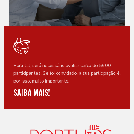
Para tal, será necessário avaliar cerca de 5600
participantes. Se foi convidado, a sua participação é,
por isso, muito importante.
SAIBA MAIS!