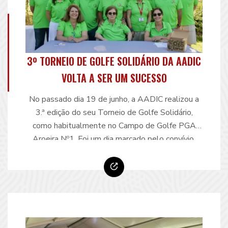
3º TORNEIO DE GOLFE SOLIDÁRIO DA AADIC
VOLTA A SER UM SUCESSO
No passado dia 19 de junho, a AADIC realizou a
3.ª edição do seu Torneio de Golfe Solidário,
como habitualmente no Campo de Golfe PGA
Aroeira Nº1. Foi um dia marcado pelo convívio,
pela solidariedade e pelo espírito desportivo, que
tornou esta iniciativa num verdadeiro sucesso. O
nosso torneio continua a merecer a confiança e …
Continue reading