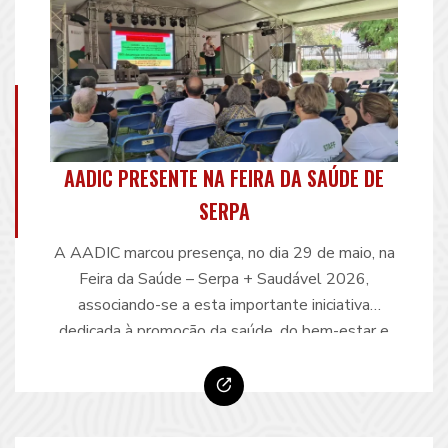
AADIC PRESENTE NA FEIRA DA SAÚDE DE
SERPA
A AADIC marcou presença, no dia 29 de maio, na
Feira da Saúde – Serpa + Saudável 2026,
associando-se a esta importante iniciativa
dedicada à promoção da saúde, do bem-estar e
da qualidade de vida. A participação da
Associação concretizou-se através da ação de
sensibilização “Olhe pelo seu coração e o dos
outros” e da …
Continue reading