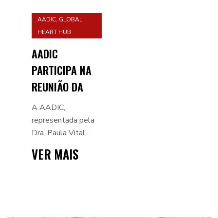
AADIC
,
GLOBAL
HEART HUB
AADIC
PARTICIPA NA
REUNIÃO DA
HEART FAILURE
A AADIC,
PATIENT
representada pela
Dra. Paula Vital,
NETWORK DA
membro do CTC da
GLOBAL HEART
VER MAIS
nossa associação,
HUB, EM
participou na reunião
AMESTERDÃO
da Heart Failure
Patient Network,
integrada no enc...