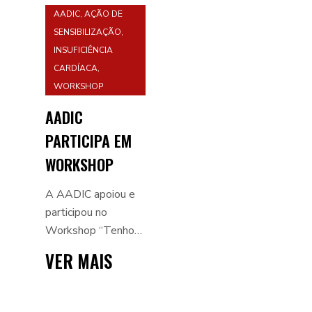
AADIC
,
AÇÃO DE
SENSIBILIZAÇÃO
,
INSUFICIÊNCIA
CARDÍACA
,
WORKSHOP
AADIC
PARTICIPA EM
WORKSHOP
DEDICADO À
A AADIC apoiou e
INSUFICIÊNCIA
participou no
Workshop “Tenho
CARDÍACA NO
Insuficiência Cardíaca.
HOSPITAL DE
VER MAIS
E agora?”, realizado
FARO
no dia 20 de junho,
no Auditório do