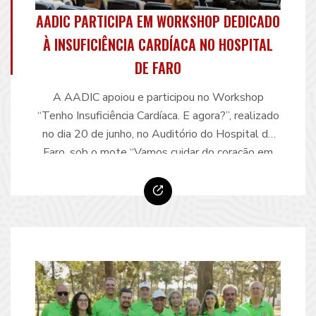
AADIC PARTICIPA EM WORKSHOP DEDICADO
À INSUFICIÊNCIA CARDÍACA NO HOSPITAL
DE FARO
A AADIC apoiou e participou no Workshop
“Tenho Insuficiência Cardíaca. E agora?”, realizado
no dia 20 de junho, no Auditório do Hospital de
Faro, sob o mote “Vamos cuidar do coração em
parceria!”. Promovida pela Unidade Local de
Saúde do Algarve e pela Liga dos Amigos do
Serviço de Cardiologia do Hospital de Faro, esta
…
Continue reading