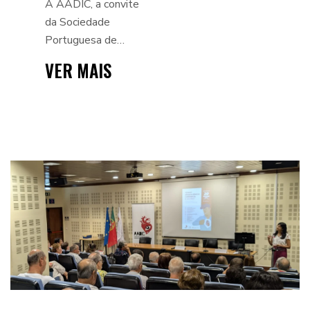
A AADIC, a convite
MELHOR, PARA
da Sociedade
Portuguesa de
TODOS”, A
Cardiologia (SPC),
CONVITE DA SPC
VER MAIS
marcou presença no
evento "Por um
Coração Melhor, para
Todos | Safer Hea...