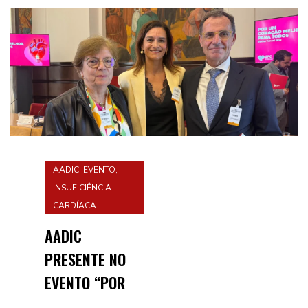
AADIC
,
EVENTO
,
INSUFICIÊNCIA
CARDÍACA
AADIC
PRESENTE NO
EVENTO “POR
UM CORAÇÃO