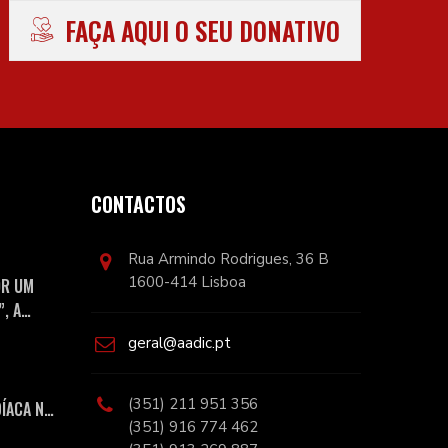
FAÇA AQUI O SEU DONATIVO
CONTACTOS
Rua Armindo Rodrigues, 36 B
1600-414 Lisboa
OR UM
, A
geral@aadic.pt
(351) 211 951 356
DÍACA NO
(351) 916 774 462