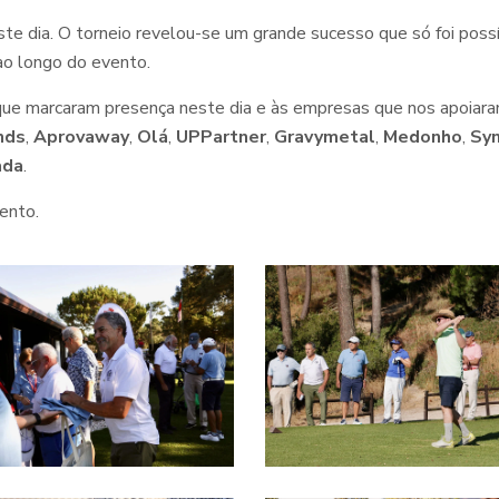
e dia. O torneio revelou-se um grande sucesso que só foi possíve
ao longo do evento.
que marcaram presença neste dia e às empresas que nos apoiara
nds
,
Aprovaway
,
Olá
,
UPPartner
,
Gravymetal
,
Medonho
,
Sy
ada
.
ento.