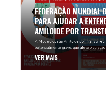
FEDERAÇÃO MUNDIAL 
PARA AJUDAR A ENTEN
AMILOIDE POR TRANST
A Miocardiopatia Amiloide por Transtirre
potencialmente grave, que afeta o coração
VER MAIS