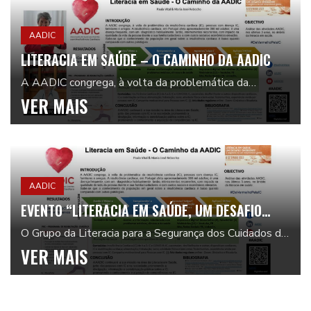
AADIC
LITERACIA EM SAÚDE – O CAMINHO DA AADIC
A AADIC congrega, à volta da problemática da
insuficiência cardíaca (IC), pessoas com doença IC,
VER MAIS
familiares e amigos. A insuficiência cardíaca, em P...
AADIC
EVENTO “LITERACIA EM SAÚDE, UM DESAFIO
EMERGENTE – A EXIGÊNCIA DE UM
O Grupo da Literacia para a Segurança dos Cuidados de
COMPROMISSO GLOBAL”: E-POSTER DA AADIC
Saúde de Enfermagem do #CHUC, em parceria com a
VER MAIS
Sociedade Portuguesa Literacia em Saúde, assi...
CONQUISTA 3º LUGAR