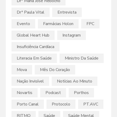
Drª Maria José Rebocho
Drª Paula Vital
Entrevista
Evento
Farmácias Holon
FPC
Global Heart Hub
Instagram
Insuficiência Cardíaca
Literacia Em Saúde
Ministro Da Saúde
Mova
Mês Do Coração
Nação Invisível
Notícias Ao Minuto
Novartis
Podcast
Porthos
Porto Canal
Protocolo
PT.AVC
RITMO
Saúde
Saúde Mental