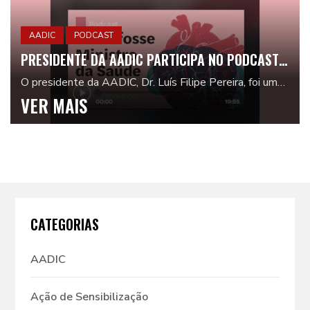
AADIC
PODCAST
PRESIDENTE DA AADIC PARTICIPA NO PODCAST
“SE EU FOSSE MINISTRO DA SAÚDE”
O presidente da AADIC, Dr. Luís Filipe Pereira, foi um
dos convidados do podcast "Se eu fosse ministro da
VER MAIS
Saúde", do Observador. "É preciso haver um...
CATEGORIAS
AADIC
Ação de Sensibilização