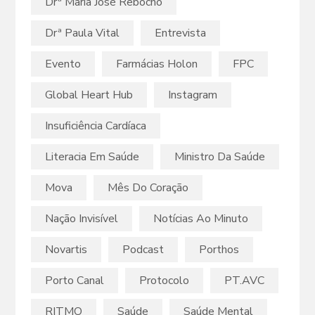
Drª Maria José Rebocho
Drª Paula Vital
Entrevista
Evento
Farmácias Holon
FPC
Global Heart Hub
Instagram
Insuficiência Cardíaca
Literacia Em Saúde
Ministro Da Saúde
Mova
Mês Do Coração
Nação Invisível
Notícias Ao Minuto
Novartis
Podcast
Porthos
Porto Canal
Protocolo
PT.AVC
RITMO
Saúde
Saúde Mental