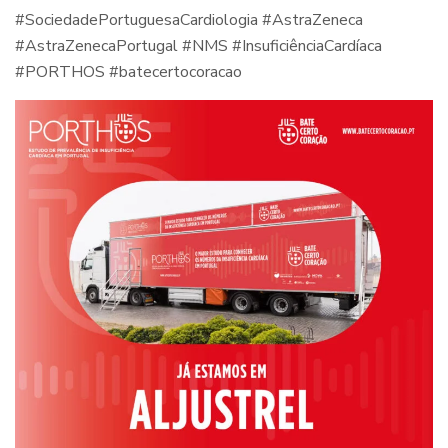
#SociedadePortuguesaCardiologia #AstraZeneca
#AstraZenecaPortugal #NMS #InsuficiênciaCardíaca
#PORTHOS #batecertocoracao