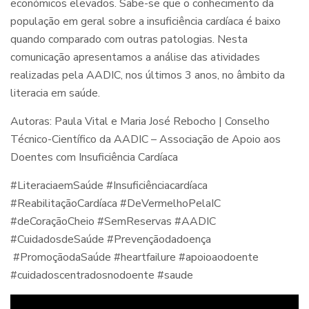
económicos elevados. Sabe-se que o conhecimento da
população em geral sobre a insuficiência cardíaca é baixo
quando comparado com outras patologias. Nesta
comunicação apresentamos a análise das atividades
realizadas pela AADIC, nos últimos 3 anos, no âmbito da
literacia em saúde.
Autoras: Paula Vital e Maria José Rebocho | Conselho
Técnico-Científico
da AADIC – Associação de Apoio aos
Doentes com Insuficiência Cardíaca
#LiteraciaemSaúde #Insuficiênciacardíaca
#ReabilitaçãoCardíaca #DeVermelhoPelaIC
#deCoraçãoCheio #SemReservas #AADIC
#CuidadosdeSaúde #Prevençãodadoença
#PromoçãodaSaúde #heartfailure #apoioaodoente
#cuidadoscentradosnodoente #saude