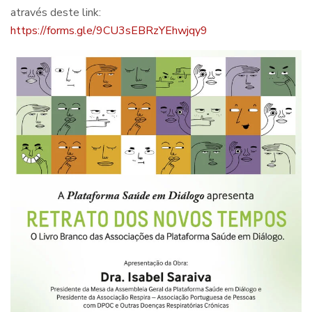
através deste link:
https://forms.gle/9CU3sEBRzYEhwjqy9