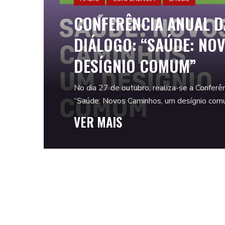
CONFERÊNCIA ANUAL D
DIÁLOGO: “SAÚDE: NO
DESÍGNIO COMUM”
No dia 27 de outubro, realiza-se a Confer
“Saúde: Novos Caminhos, um desígnio comum
VER MAIS